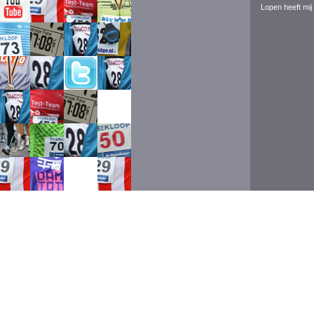
Lopen heeft mij 
Event ran