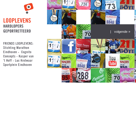
|
volgende »