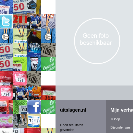
uitslagen.nl
Mijn verha
Ik loop ...
Geen resultaten
Bijzonder was ..
gevonden