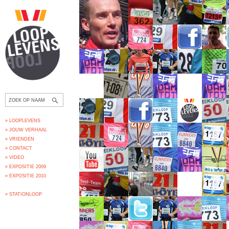
» LOOPLEVENS
» JOUW VERHAAL
» VRIENDEN
» CONTACT
» VIDEO
» EXPOSITIE 2009
» EXPOSITIE 2010
» STATIONLOOP