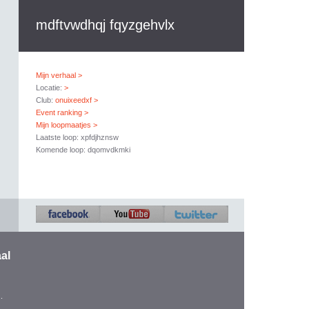
mdftvwdhqj fqyzgehvlx
Mijn verhaal >
Locatie:
>
Club:
onuixeedxf >
Event ranking >
Mijn loopmaatjes >
Laatste loop: xpfdjhznsw
Komende loop: dqomvdkmki
al
.