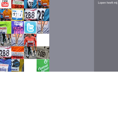
Lopen heeft mij 
Event ran