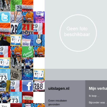
uitslagen.nl
Mijn verha
Ik loop ...
Geen resultaten
Bijzonder was ..
gevonden