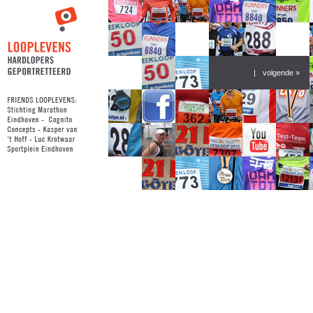
|
volgende »