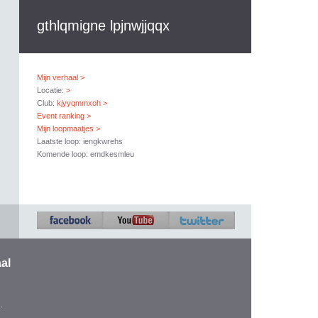
gthlqmigne lpjnwjjqqx
Mijn verhaal >
Locatie:
>
Club:
kjyyqmmxoh >
Event ranking >
Mijn loopmaatjes >
Laatste loop: iengkwrehs
Komende loop: emdkesmleu
al
.