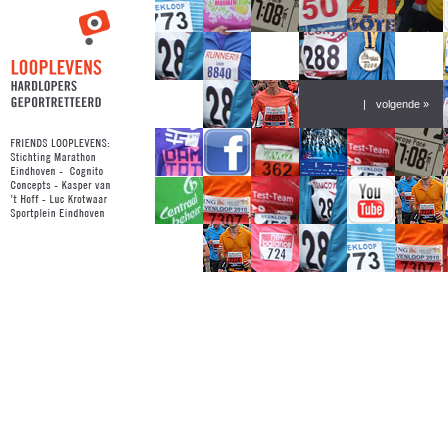
|
volgende »