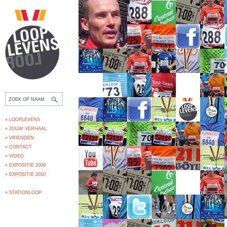
» LOOPLEVENS
» JOUW VERHAAL
» VRIENDEN
» CONTACT
» VIDEO
» EXPOSITIE 2009
» EXPOSITIE 2010
» STATIONLOOP