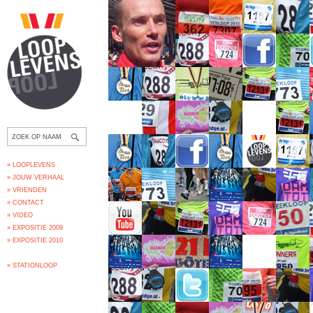
» LOOPLEVENS
» JOUW VERHAAL
» VRIENDEN
» CONTACT
» VIDEO
» EXPOSITIE 2009
» EXPOSITIE 2010
» STATIONLOOP