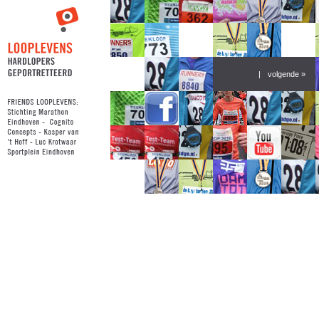
|
volgende »