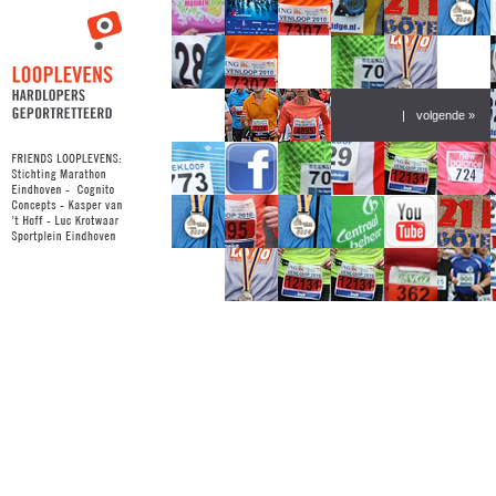
|
volgende »