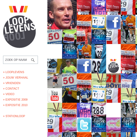
» LOOPLEVENS
» JOUW VERHAAL
» VRIENDEN
» CONTACT
» VIDEO
» EXPOSITIE 2009
» EXPOSITIE 2010
» STATIONLOOP