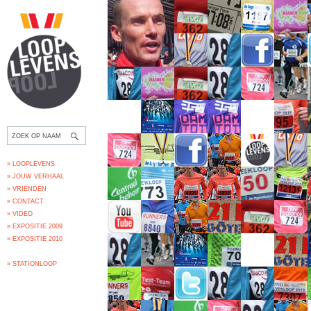
» LOOPLEVENS
» JOUW VERHAAL
» VRIENDEN
» CONTACT
» VIDEO
» EXPOSITIE 2009
» EXPOSITIE 2010
» STATIONLOOP