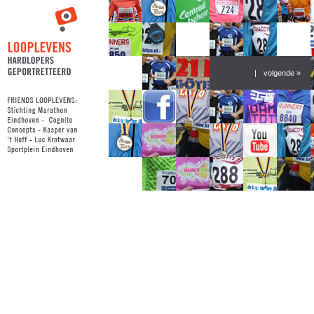
|
volgende »