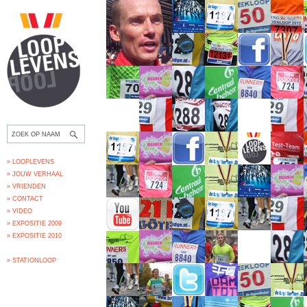
» LOOPLEVENS
» JOUW VERHAAL
» VRIENDEN
» CONTACT
» VIDEO
» EXPOSITIE 2009
» EXPOSITIE 2010
» STATIONLOOP