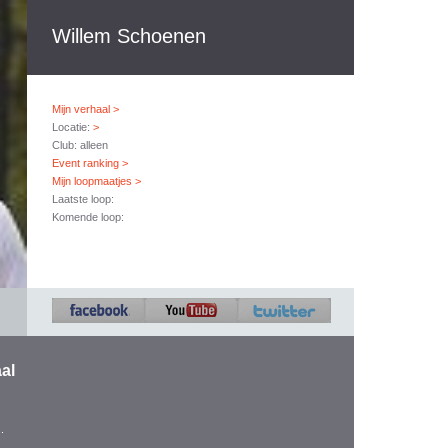
Willem Schoenen
Mijn verhaal >
Locatie:
>
Club: alleen
Event ranking >
Mijn loopmaatjes >
Laatste loop:
Komende loop:
al
.