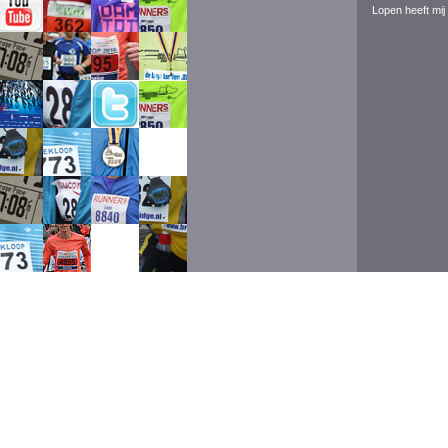
Lopen heeft mij 
Event ran