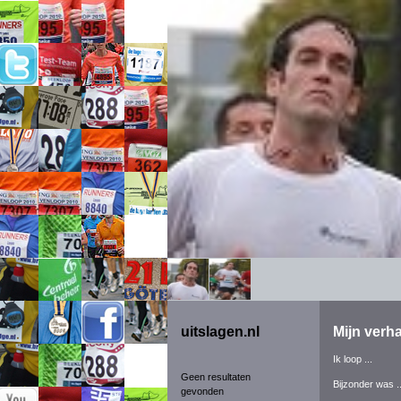
uitslagen.nl
Mijn verha
Ik loop ...
Geen resultaten
Bijzonder was ..
gevonden