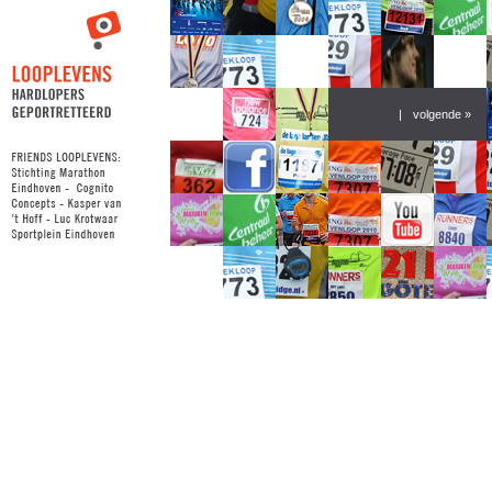
|
volgende »