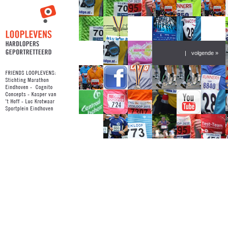
|
volgende »