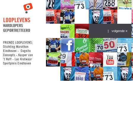
|
volgende »