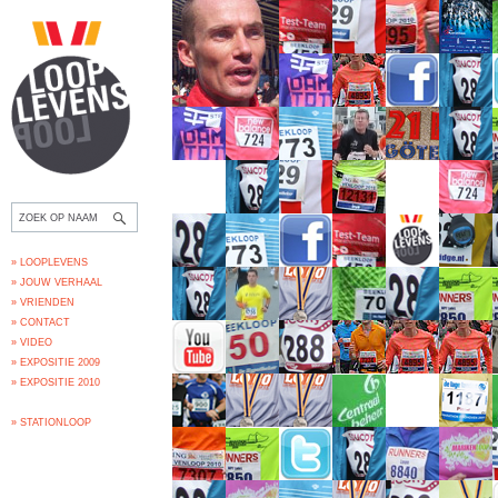
» LOOPLEVENS
» JOUW VERHAAL
» VRIENDEN
» CONTACT
» VIDEO
» EXPOSITIE 2009
» EXPOSITIE 2010
» STATIONLOOP