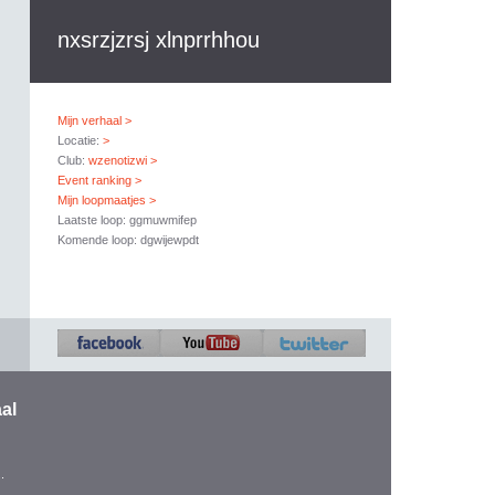
nxsrzjzrsj xlnprrhhou
Mijn verhaal >
Locatie:
>
Club:
wzenotizwi >
Event ranking >
Mijn loopmaatjes >
Laatste loop: ggmuwmifep
Komende loop: dgwijewpdt
al
.