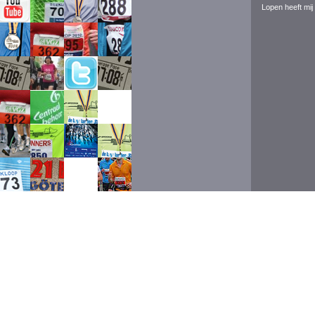
Lopen heeft mij 
Event ran