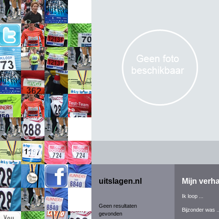
uitslagen.nl
Mijn verha
Ik loop ...
Geen resultaten
Bijzonder was ..
gevonden