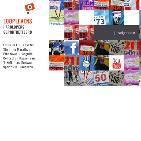
|
volgende »