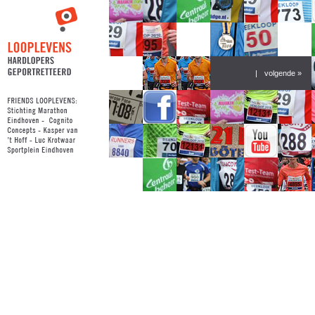
|
volgende »