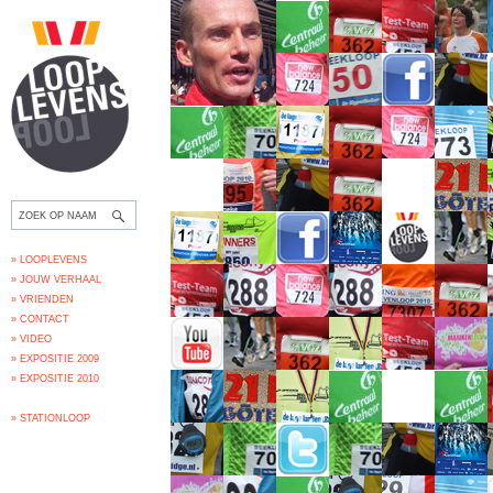
» LOOPLEVENS
» JOUW VERHAAL
» VRIENDEN
» CONTACT
» VIDEO
» EXPOSITIE 2009
» EXPOSITIE 2010
» STATIONLOOP