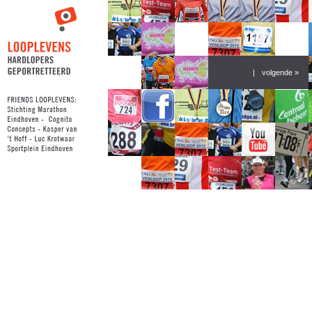
|
volgende »