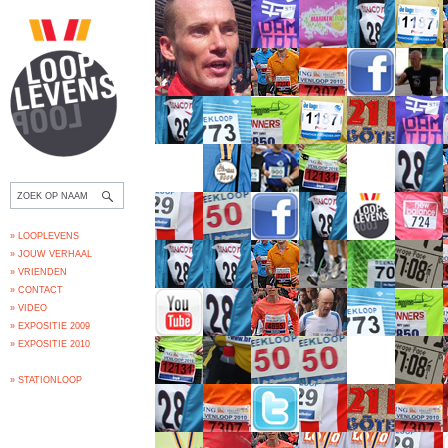
» LOOPLEVENS
» JOUW VERHAAL
» VRIENDEN
» CONTACT
» VIDEO
» EXPOSITIE 2009
» EXPOSITIE 2010
» STATIONLOOP