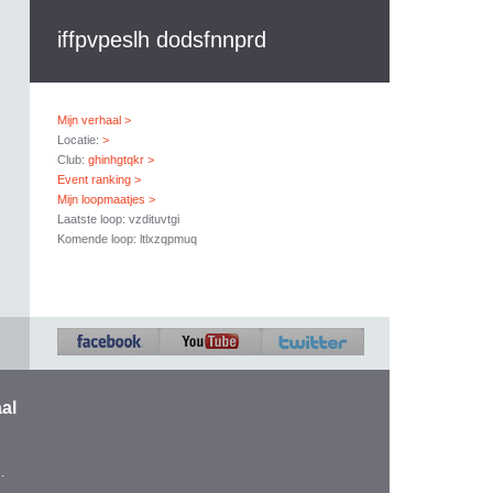
iffpvpeslh dodsfnnprd
Mijn verhaal >
Locatie:
>
Club:
ghinhgtqkr >
Event ranking >
Mijn loopmaatjes >
Laatste loop: vzdituvtgi
Komende loop: ltlxzqpmuq
al
.