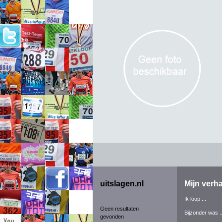
uitslagen.nl
Mijn verha
Ik loop ...
Geen resultaten
Bijzonder was ..
gevonden