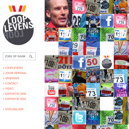
» LOOPLEVENS
» JOUW VERHAAL
» VRIENDEN
» CONTACT
» VIDEO
» EXPOSITIE 2009
» EXPOSITIE 2010
» STATIONLOOP