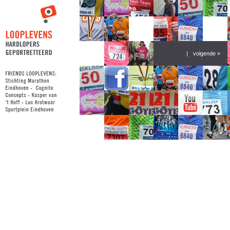
|
volgende »