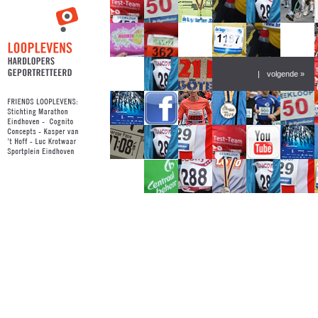
|
volgende »