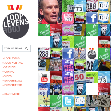
» LOOPLEVENS
» JOUW VERHAAL
» VRIENDEN
» CONTACT
» VIDEO
» EXPOSITIE 2009
» EXPOSITIE 2010
» STATIONLOOP