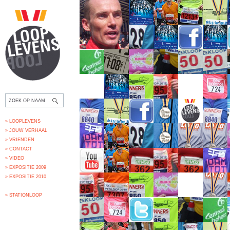
» LOOPLEVENS
» JOUW VERHAAL
» VRIENDEN
» CONTACT
» VIDEO
» EXPOSITIE 2009
» EXPOSITIE 2010
» STATIONLOOP