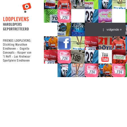
|
volgende »