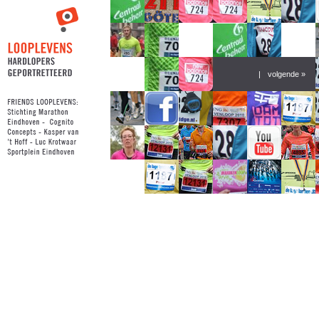
|
volgende »