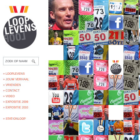
» LOOPLEVENS
» JOUW VERHAAL
» VRIENDEN
» CONTACT
» VIDEO
» EXPOSITIE 2009
» EXPOSITIE 2010
» STATIONLOOP