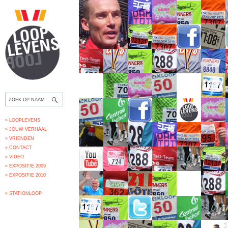
» LOOPLEVENS
» JOUW VERHAAL
» VRIENDEN
» CONTACT
» VIDEO
» EXPOSITIE 2009
» EXPOSITIE 2010
» STATIONLOOP