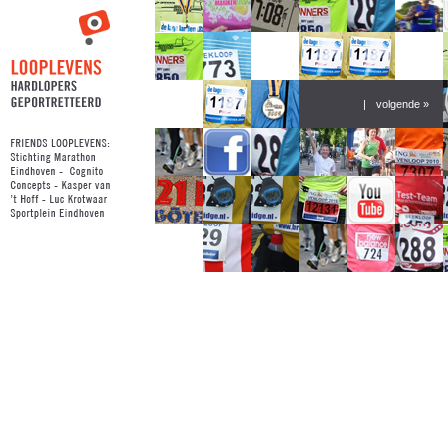
|
volgende »