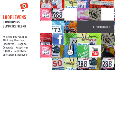
|
volgende »