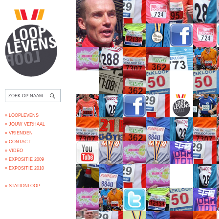
» LOOPLEVENS
» JOUW VERHAAL
» VRIENDEN
» CONTACT
» VIDEO
» EXPOSITIE 2009
» EXPOSITIE 2010
» STATIONLOOP