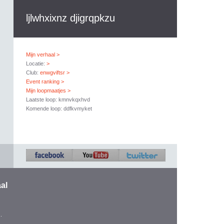
ljlwhxixnz djigrqpkzu
Mijn verhaal >
Locatie:
>
Club:
enwgviftsr >
Event ranking >
Mijn loopmaatjes >
Laatste loop: kmnvkqxhvd
Komende loop: ddfkvmyket
al
.