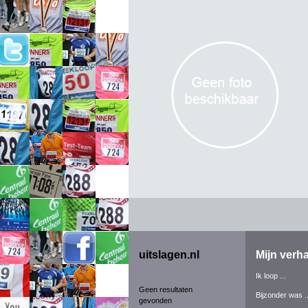
uitslagen.nl
Mijn verha
Ik loop ...
Geen resultaten
Bijzonder was ..
gevonden