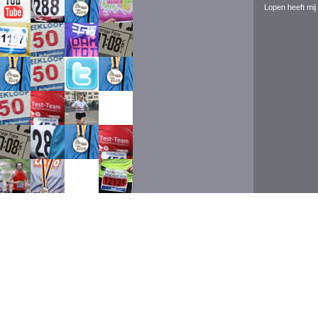
Lopen heeft mij 
Event ran