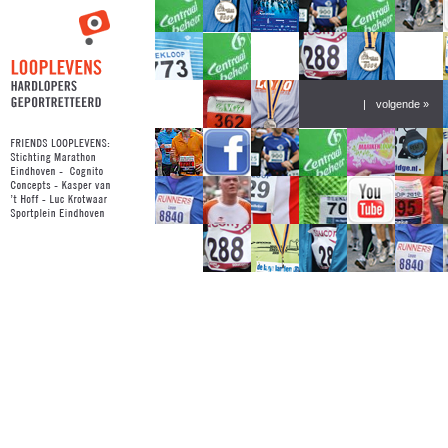
|
volgende »