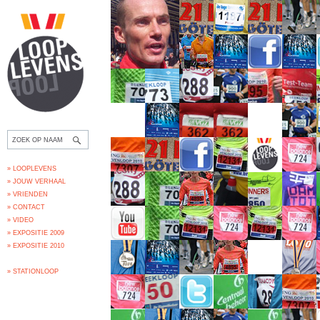
» LOOPLEVENS
» JOUW VERHAAL
» VRIENDEN
» CONTACT
» VIDEO
» EXPOSITIE 2009
» EXPOSITIE 2010
» STATIONLOOP