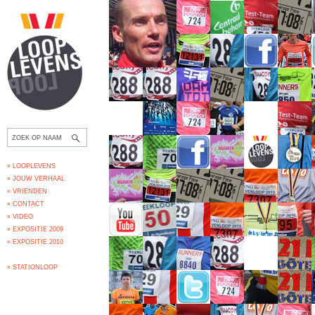
» LOOPLEVENS
» JOUW VERHAAL
» VRIENDEN
» CONTACT
» VIDEO
» EXPOSITIE 2009
» EXPOSITIE 2010
» STATIONLOOP