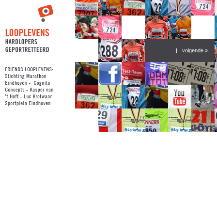
|
volgende »